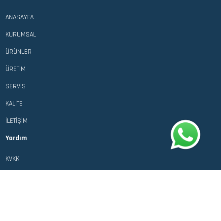
ANASAYFA
KURUMSAL
ÜRÜNLER
ÜRETİM
SERVİS
KALİTE
İLETİŞİM
Yardım
KVKK
Gizlilik ve Güvenlik
Bize Ulaşın
Çavuşoğlu Mah. Sanayi Cad.