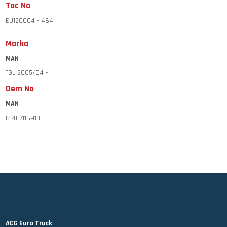
Tac No
EU120004 - 464
Marka
MAN
TGL 2005/04 -
Oem No
MAN
81467116913
ACG Euro Truck