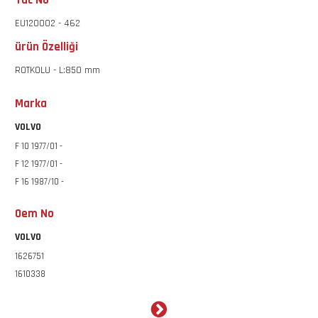
Tac No
EU120002 - 462
ürün Özelliği
ROTKOLU - L:850 mm
Marka
VOLVO
F 10 1977/01 -
F 12 1977/01 -
F 16 1987/10 -
Oem No
VOLVO
1626751
1610338