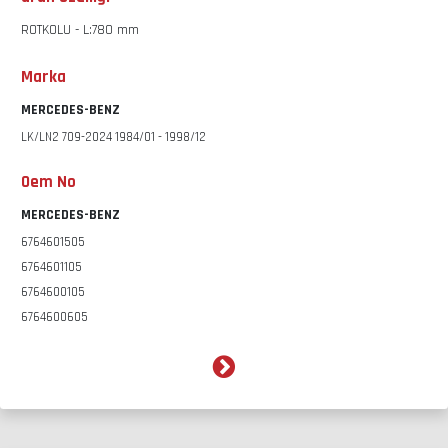
ROTKOLU - L:780 mm
Marka
MERCEDES-BENZ
LK/LN2 709-2024 1984/01 - 1998/12
Oem No
MERCEDES-BENZ
6764601505
6764601105
6764600105
6764600605