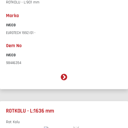
ROTKOLU - L:901 mm
Marka
IVECO
EUROTECH 1992/01 -
Oem No
IVECO
98446354
ROTKOLU - L:1636 mm
Rot Kolu