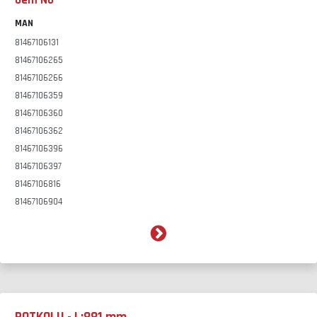
Oem No
MAN
81467106131
81467106265
81467106266
81467106359
81467106360
81467106362
81467106396
81467106397
81467106816
81467106904
81467116724