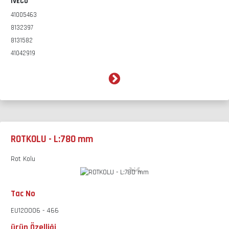
IVECO
41005463
8132397
8131582
41042919
ROTKOLU - L:780 mm
Rot Kolu
Tac No
EU120006 - 466
ürün Özelliği