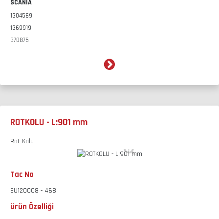
SCANIA
1304569
1369919
370875
ROTKOLU - L:901 mm
Rot Kolu
Tac No
EU120008 - 468
ürün Özelliği