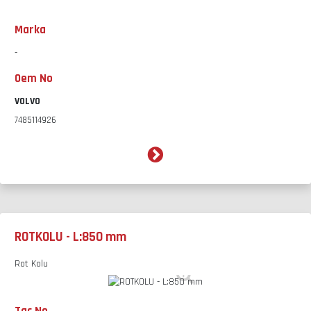
Marka
-
Oem No
VOLVO
7485114926
ROTKOLU - L:850 mm
Rot Kolu