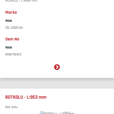
ROTKOLU - L:1666 mm
Marka
MAN
TGL 2005/04 -
Oem No
MAN
81467116913
ROTKOLU - L:953 mm
Rot Kolu