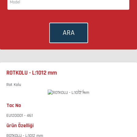
Model
ARA
ROTKOLU - L:1012 mm
Rot Kolu
Tac No
EU120001 - 461
ürün Özelliği
ROTKOLU - L:1012 mm