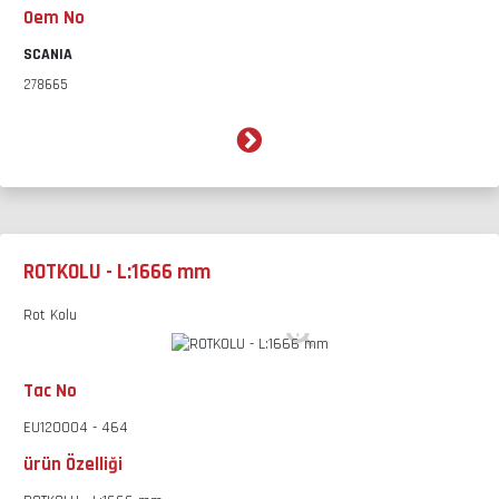
Oem No
SCANIA
278665
ROTKOLU - L:1666 mm
Rot Kolu
Tac No
EU120004 - 464
ürün Özelliği